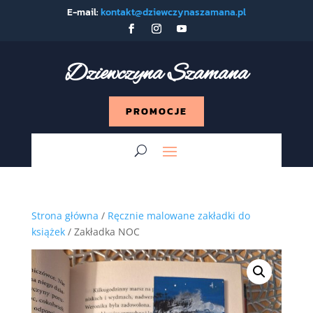
E-mail:
kontakt@dziewczynaszamana.pl
Dziewczyna Szamana
PROMOCJE
Strona główna
/
Ręcznie malowane zakładki do
książek
/ Zakładka NOC