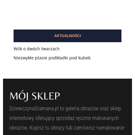
Dodaj do koszyka
AKTUALNOŚCI
Wilk o dwóch twarzach
Niezwykłe ptasie podkładki pod kubek
MÓJ SKLEP
DziewczynaSzamana.pl to galeria obrazów oraz sklep
internetowy oferujący sprzedaż ręcznie malowanych
obrazów. Kupisz tu obrazy lub zamówisz namalowanie