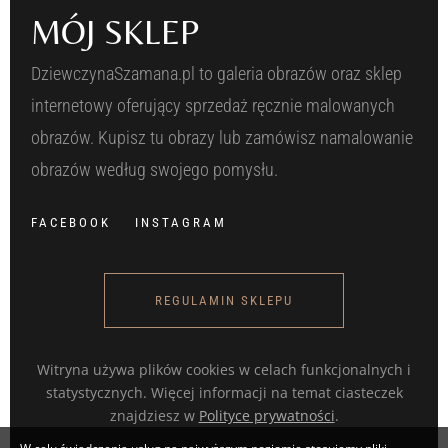
MÓJ SKLEP
DziewczynaSzamana.pl to galeria obrazów oraz sklep
internetowy oferujący sprzedaż ręcznie malowanych
obrazów. Kupisz tu obrazy lub zamówisz namalowanie
obrazów według swojego pomysłu.
FACEBOOK
INSTAGRAM
REGULAMIN SKLEPU
Witryna używa plików cookies w celach funkcjonalnych i
statystycznych. Więcej informacji na temat ciasteczek
znajdziesz w
Polityce prywatności
.