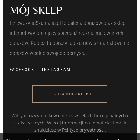
MÓJ SKLEP
DziewczynaSzamana.pl to galeria obrazów oraz sklep
internetowy oferujący sprzedaż ręcznie malowanych
obrazów. Kupisz tu obrazy lub zamówisz namalowanie
obrazów według swojego pomysłu.
FACEBOOK
INSTAGRAM
REGULAMIN SKLEPU
Witryna używa plików cookies w celach funkcjonalnych i
statystycznych. Więcej informacji na temat ciasteczek
znajdziesz w
Polityce prywatności
.