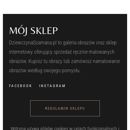
MÓJ SKLEP
DziewczynaSzamana.pl to galeria obrazów oraz sklep
internetowy oferujący sprzedaż ręcznie malowanych
obrazów. Kupisz tu obrazy lub zamówisz namalowanie
obrazów według swojego pomysłu.
FACEBOOK
INSTAGRAM
REGULAMIN SKLEPU
Witryna używa plików cookies w celach funkcjonalnych i