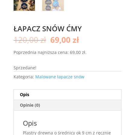
ŁAPACZ SNÓW ĆMY
Pierwotna
Aktualna
120,00
zł
69,00
zł
cena
cena
wynosiła:
wynosi:
Poprzednia najniższa cena:
69,00
zł
.
120,00 zł.
69,00 zł.
Sprzedane!
Kategoria:
Malowane łapacze snów
Opis
Opinie (0)
Opis
Plastry drewna o średnicy ok 9 cm z ręcznie