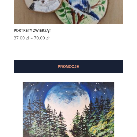
PORTRETY ZWIERZĄT
Zakres
37,00
zł
–
70,00
zł
cen:
od
37,00 zł
do
PROMOCJE
70,00 zł