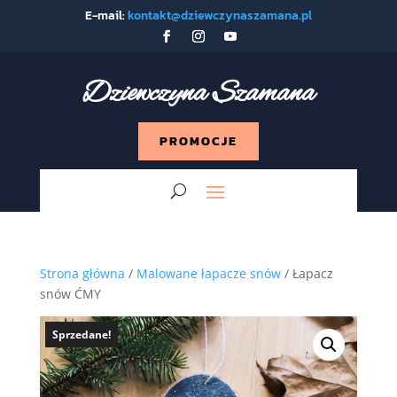
E-mail:
kontakt@dziewczynaszamana.pl
Dziewczyna Szamana
PROMOCJE
Strona główna
/
Malowane łapacze snów
/ Łapacz
snów ĆMY
Sprzedane!