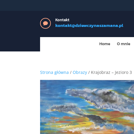
Kontakt

kontakt@dziewczynaszamana.pl
Home
O mnie
Strona główna
/
Obrazy
/ Krajobraz – Jezioro 3