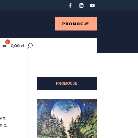
PROMOCJE
0,00
zł
PROMOCJE
ym.
nie.