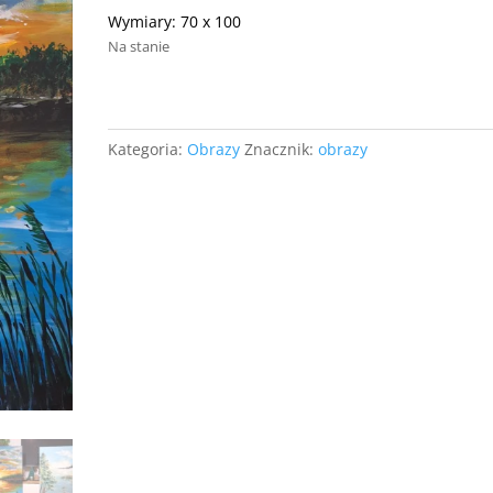
Wymiary: 70 x 100
Na stanie
ilość
Krajobraz
-
Kategoria:
Obrazy
Znacznik:
obrazy
Jezioro
3